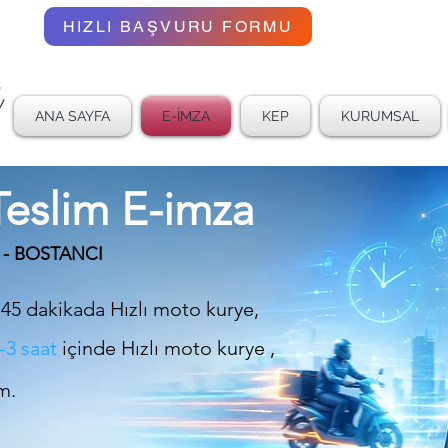
02
HIZLI BAŞVURU FORMU
ANA SAYFA
E-İMZA
KEP
KURUMSAL
eslim E-imza
i - BOSTANCI
 45 dakikada Hızlı moto kurye,
-3 saat
içinde Hızlı moto kurye ,
m.