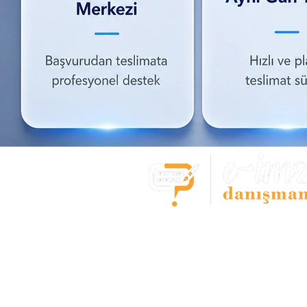
E-imza Başvuru Mer
- Bostancı -
Tüm e-imza çözümleri tek noktada
E-imza,Kep,Zaman damgası başvur