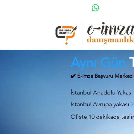
Aynı Gün
T
✔️
E-imza Başvuru Merkez
İstanbul Anadolu Yakası
İstanbul Avrupa yakası
2
Ofiste 10 dakikada tesli