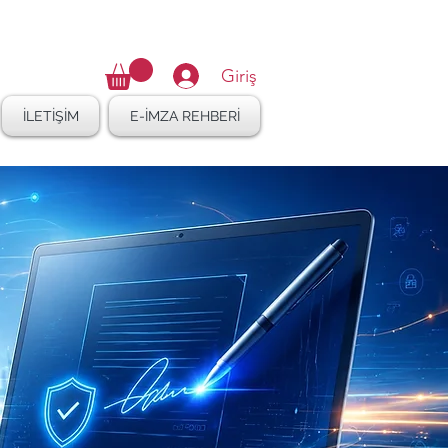
16 410 47 27
Giriş
İLETİŞİM
E-İMZA REHBERİ