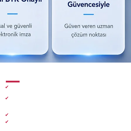
İletişim
✔
0216 410 47 27
✔
info@e-imzadanismanlik.com
✔
Pazartesi-Cuma 09.00 - 18.30
✔
Cumratesi
10.00 - 17.00