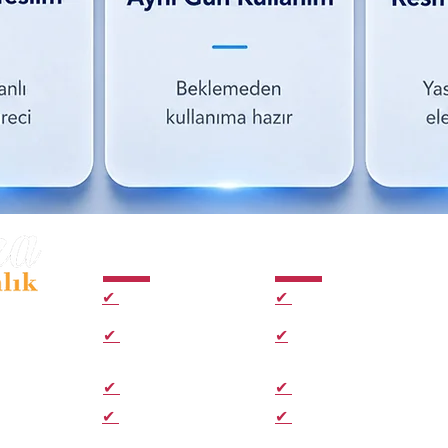
Hizmetler
Hızlı Bağlantılar
✔
E-imza Paketleri
✔
Ana Sayfa
kezi
✔
Kep Paketleri
✔
Hakkımızda
✔
Zaman Damgası
✔
E-imza Aktivasyon
.
✔
Hızlı Başvuru Formu
✔
E-imza Sık sorulan
ularınızda
sorular