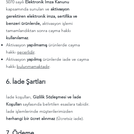
5070 sayılı
Elektronik İmza Kanunu
kapsamında sunulan ve
aktivasyon
gerektiren elektronik imza, sertifika ve
benzeri ürünlerde,
aktivasyon işlemi
tamamlandıktan sonra cayma hakkı
kullanılamaz
.
Aktivasyon
yapılmamış
ürünlerde cayma
hakkı
geçerlidir
.
Aktivasyon
yapılmış
ürünlerde iade ve cayma
hakkı
bulunmamaktadır
.
6. İade Şartları
İade koşulları,
Gizlilik Sözleşmesi ve İade
Koşulları
sayfasında belirtilen esaslara tabidir.
İade işlemlerinde müşterilerimizden
herhangi bir ücret alınmaz
(Ücretsiz iade).
7. Ödeme