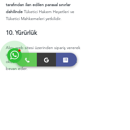
tarafından ilan edilen parasal sınırlar
dahilinde
Tüketici Hakem Heyetleri ve
Tüketici Mahkemeleri yetkilidir.
10. Yürürlük
Alıcı, web sitesi üzerinden sipariş vererek
işbu Mesafeli Satış Sözleşmesi’ni
okuduğunu, anladığını ve kabul ettiğini
beyan eder.
Overall Average Rating
5.0