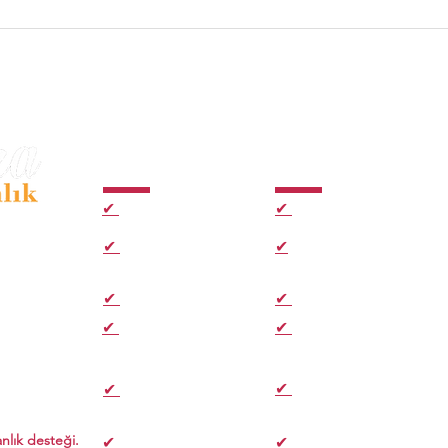
Hizmetler
Hızlı Bağlantılar
✔
E-imza Paketleri
✔
Ana Sayfa
kezi
✔
Kep Paketleri
✔
Hakkımızda
✔
Zaman Damgası
✔
E-imza Aktivasyon
.
✔
Hızlı Başvuru Formu
✔
E-imza Sık sorulan
ularınızda
sorular
desteği .
✔
Kep Sık
✔
Müşteri Yorumları
Sorulan Sorular
nlık desteği.
✔
Gizlilik Sözleşmesi
✔
M.satış Sözleşmesi