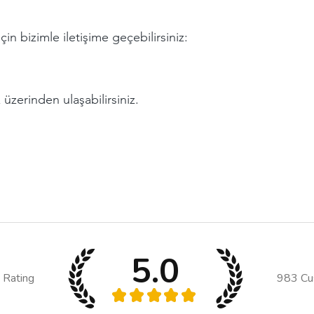
çin bizimle iletişime geçebilirsiniz:
zerinden ulaşabilirsiniz.
5.0
 Rating
983
Cu
★
★
★
★
★