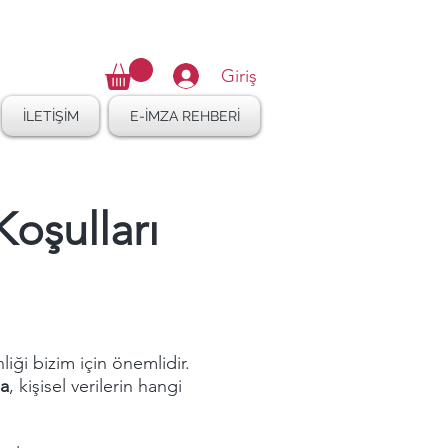
16 410 47 27
Giriş
İLETİŞİM
E-İMZA REHBERİ
Koşulları
liği bizim için önemlidir.
da
, kişisel verilerin hangi