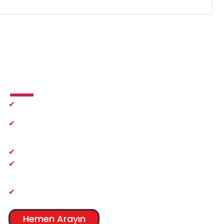
İletişim
✔
0216 410 47 27
✔
info@e-imzadanismanlik.com
✔
Pazartesi-Cuma 09.00 - 18.30
✔
Cumratesi
10.00 - 17.00
✔
Bostancı / Kadıköy /İstanbul
Hemen Arayın