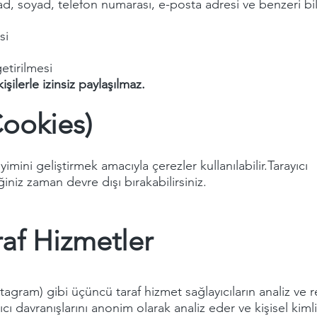
ad, soyad, telefon numarası, e-posta adresi ve benzeri bil
si
etirilmesi
şilerle izinsiz paylaşılmaz.
Cookies)
mini geliştirmek amacıyla çerezler kullanılabilir.Tarayıcı
ğiniz zaman devre dışı bırakabilirsiniz.
raf Hizmetler
ram) gibi üçüncü taraf hizmet sağlayıcıların analiz ve r
anıcı davranışlarını anonim olarak analiz eder ve kişisel kiml