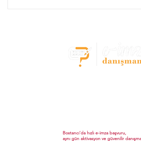
E-imza Başvuru Mer
- Bostancı -
Tüm e-imza çözümleri tek noktada
E-imza,Kep,Zaman damgası başvur
hızlı,güvenilir ve aynı gün kullanım 
Bostancı’da hızlı e-imza başvuru,
aynı gün aktivasyon ve güvenilir danışma