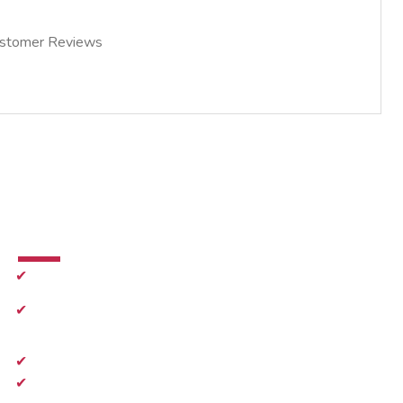
stomer Reviews
İletişim
✔
0216 410 47 27
✔
info@e-imzadanismanlik.com
✔
Pazartesi-Cuma 09.00 - 18.30
✔
Cumratesi
10.00 - 17.00