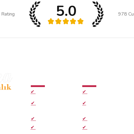
5.0
 Rating
978
Cu
★
★
★
★
★
Hizmetler
Hızlı Bağlantılar
✔
E-imza Paketleri
✔
Ana Sayfa
kezi
✔
Kep Paketleri
✔
Hakkımızda
✔
Zaman Damgası
✔
E-imza Aktivasyon
.
✔
Hızlı Başvuru Formu
✔
E-imza Sık sorulan
ularınızda
sorular