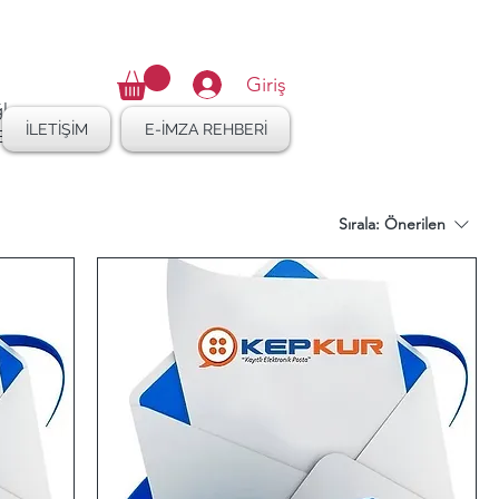
16 410 47 27
Giriş
lar.
İLETİŞİM
E-İMZA REHBERİ
EP ve
Sırala:
Önerilen