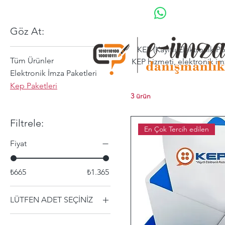
Göz At:
KEP (Kayıtlı Elektronik Po
Tüm Ürünler
KEP hizmeti, elektronik imz
Elektronik İmza Paketleri
e-im
Kep Paketleri
3 ürün
Filtrele:
En Çok Tercih edilen
Fiyat
₺665
₺1.365
LÜTFEN ADET SEÇİNİZ
100 KONTÖR