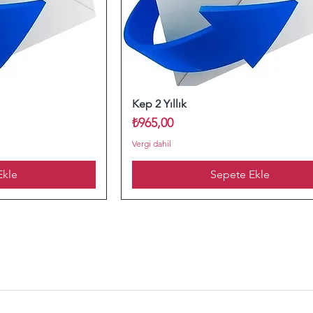
Kep 2 Yıllık
Fiyat
₺965,00
Vergi dahil
Ekle
Sepete Ekle