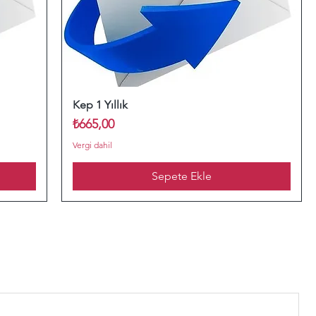
Kep 1 Yıllık
Fiyat
₺665,00
Vergi dahil
Sepete Ekle