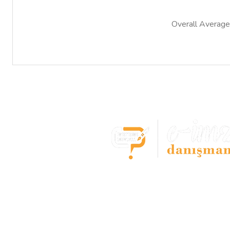
Overall Average
E-imza Başvuru Mer
- Bostancı -
Tüm e-imza çözümleri tek noktada
E-imza,Kep,Zaman damgası başvur