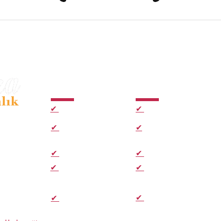
Hizmetler
Hızlı Bağlantılar
✔
E-imza Paketleri
✔
Ana Sayfa
kezi
✔
Kep Paketleri
✔
Hakkımızda
✔
Zaman Damgası
✔
E-imza Aktivasyon
.
✔
Hızlı Başvuru Formu
✔
E-imza Sık sorulan
ularınızda
sorular
desteği .
✔
Kep Sık
✔
Müşteri Yorumları
Sorulan Sorular