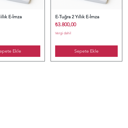
ıllık E-İmza
E-Tuğra 2 Yıllık E-İmza
Fiyat
₺3.800,00
Vergi dahil
epete Ekle
Sepete Ekle