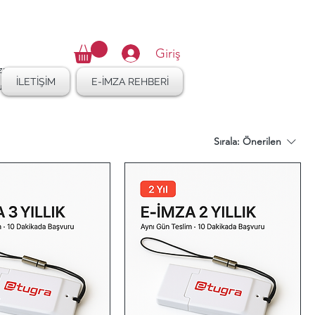
16 410 47 27
Giriş
İLETİŞİM
E-İMZA REHBERİ
uru
eği
yı,
leşir.
Sırala:
Önerilen