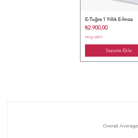
E-Tuğra 1 Yıllık E-İmza
Fiyat
₺2.900,00
Vergi dahil
Sepete Ekle
Overall Average