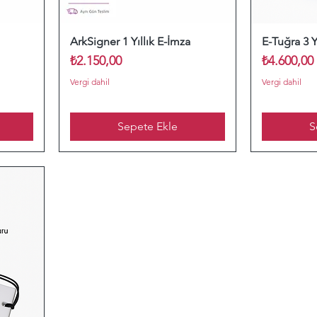
ArkSigner 1 Yıllık E-İmza
E-Tuğra 3 Y
at
Fiyat
Fiyat
₺2.150,00
₺4.600,00
Vergi dahil
Vergi dahil
Sepete Ekle
S