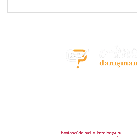
E-imza Başvuru Mer
- Bostancı -
Tüm e-imza çözümleri tek noktada
E-imza,Kep,Zaman damgası başvur
hızlı,güvenilir ve aynı gün kullanım 
Bostancı’da hızlı e-imza başvuru,