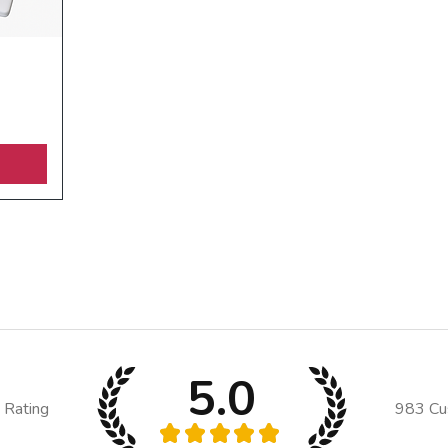
5.0
 Rating
983
Cu
★
★
★
★
★