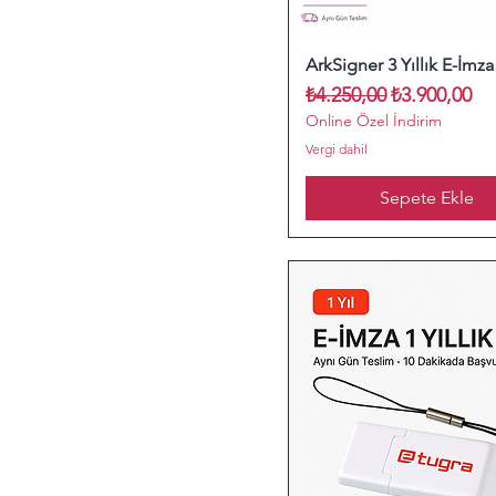
ArkSigner 3 Yıllık E-İmza
Normal Fiyat
İndirimli Fiy
₺4.250,00
₺3.900,00
Online Özel İndirim
Vergi dahil
Sepete Ekle