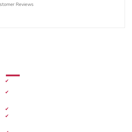
stomer Reviews
İletişim
✔
0216 410 47 27
✔
info@e-imzadanismanlik.com
✔
Pazartesi-Cuma 09.00 - 18.30
✔
Cumratesi
10.00 - 17.00