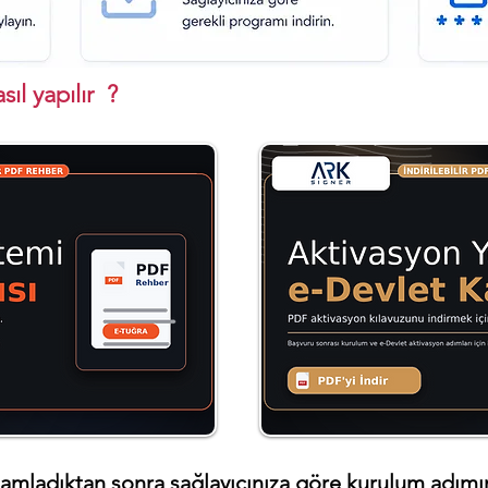
ıl yapılır ?
amladıktan sonra sağlayıcınıza göre kurulum adımın