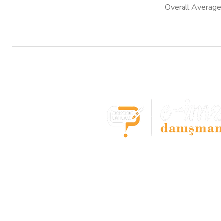
Overall Average
E-imza Başvuru Mer
- Bostancı -
Tüm e-imza çözümleri tek noktada
E-imza,Kep,Zaman damgası başvur
hızlı,güvenilir ve aynı gün kullanım 