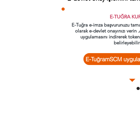
E-TUĞRA KU
E-Tuğra e-imza başvurunuzu tama
olarak e-devlet onayınızı veri
uygulamasını indirerek token c
belirleyebilir
E-TuğramSCM uygulam