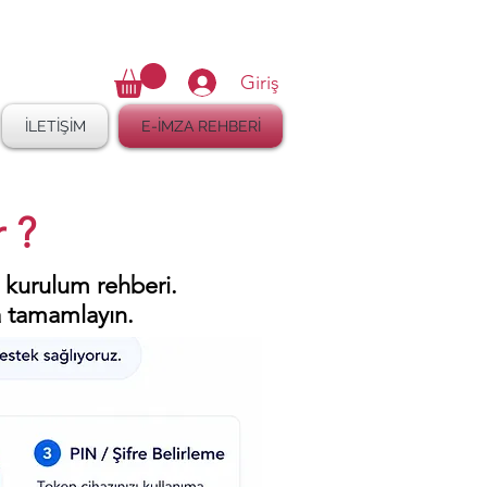
16 410 47 27
Giriş
İLETİŞİM
E-İMZA REHBERİ
 ?
 kurulum rehberi.
a tamamlayın.