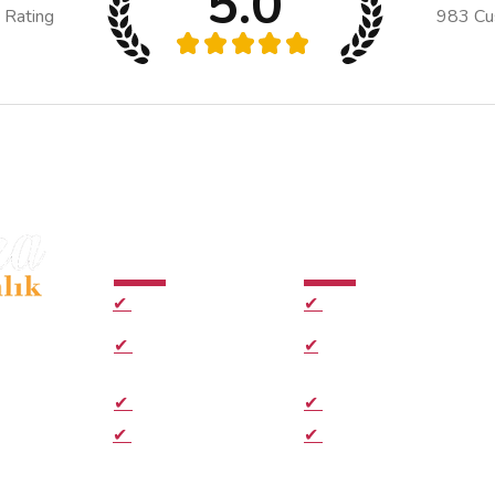
5.0
 Rating
983
Cu
★
★
★
★
★
Hizmetler
Hızlı Bağlantılar
✔
E-imza Paketleri
✔
Ana Sayfa
kezi
✔
Kep Paketleri
✔
Hakkımızda
✔
Zaman Damgası
✔
E-imza Aktivasyon
.
✔
Hızlı Başvuru Formu
✔
E-imza Sık sorulan
ularınızda
sorular
desteği .