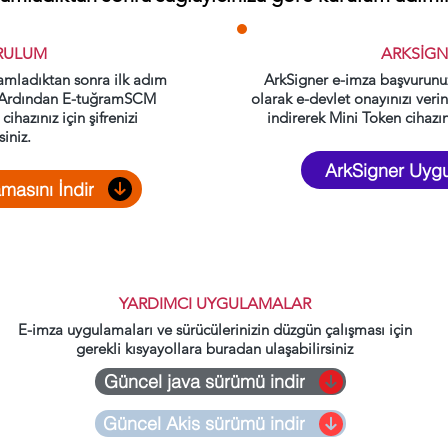
RULUM
ARKSİG
mladıktan sonra ilk adım
ArkSigner e-imza başvurunu
n .Ardından E-tuğramSCM
olarak e-devlet onayınızı ver
ihazınız için şifrenizi
indirerek Mini Token cihazınız
siniz.
ArkSigner Uygu
asını İndir
YARDIMCI UYGULAMALAR
E-imza uygulamaları ve sürücülerinizin düzgün çalışması için
gerekli kısyayollara buradan ulaşabilirsiniz
Güncel java sürümü indir
Güncel Akis sürümü indir