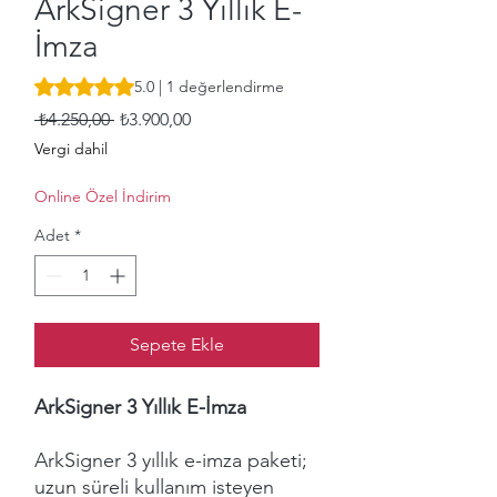
ArkSigner 3 Yıllık E-
İmza
1 değerlendirmeye göre beş yıldız üzerinden hesaplanan p
5.0 | 1 değerlendirme
Normal
İndirimli
 ₺4.250,00 
₺3.900,00
Fiyat
Fiyat
Vergi dahil
Online Özel İndirim
Adet
*
Sepete Ekle
ArkSigner 3 Yıllık E-İmza
ArkSigner 3 yıllık e-imza paketi;
uzun süreli kullanım isteyen