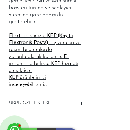
gerçekleşir. Aktivasyon süresi
başvuru türüne ve sağlayıcı
sürecine göre değişiklik
gösterebilir.
Elektronik imza,
KEP (Kayıtlı
Elektronik Posta)
başvuruları ve
resmî bildirimlerde
zorunlu olarak kullanılır. E-
imzanız ile birlikte KEP hizmeti
almak için
KEP
ürünlerimizi
inceleyebilirsiniz.
ÜRÜN ÖZELLİKLERİ
✓ BTK onaylı
✓ KDV Dahil
✓ Akıllı Kart ve Okuyucu Dahil