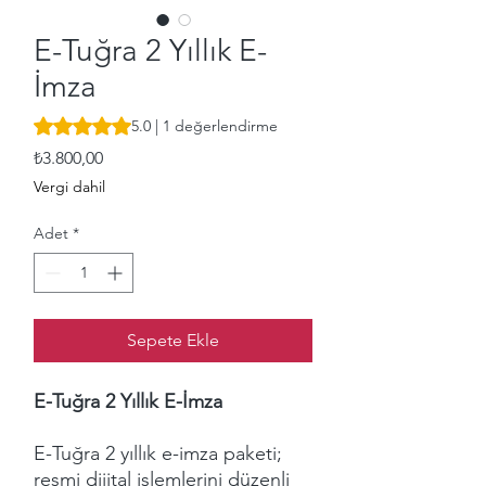
E-Tuğra 2 Yıllık E-
İmza
1 değerlendirmeye göre beş yıldız üzerinden hesaplanan p
5.0 | 1 değerlendirme
Fiyat
₺3.800,00
Vergi dahil
Adet
*
Sepete Ekle
E-Tuğra 2 Yıllık E-İmza
E-Tuğra 2 yıllık e-imza paketi;
resmi dijital işlemlerini düzenli