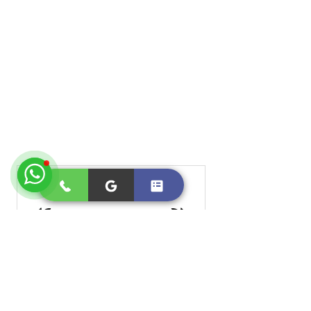
Overall Average Rating
5.0
★
★
★
★
★
978
Customer Reviews