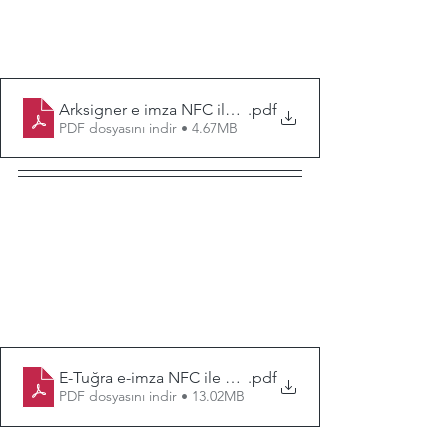
Arksigner e imza NFC ile e-devlet onay dökümanı
.pdf
PDF dosyasını indir • 4.67MB
E-Tuğra e-imza NFC ile kim doğrulama
.pdf
PDF dosyasını indir • 13.02MB