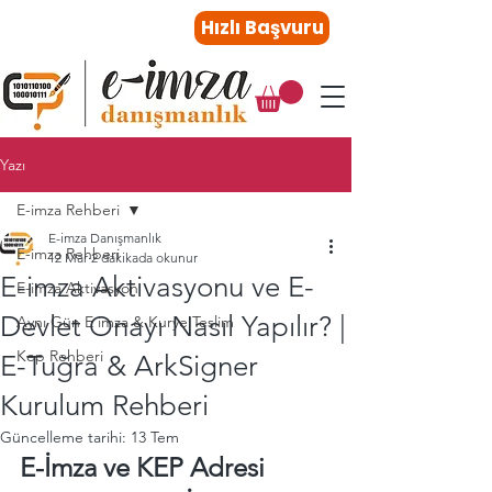
0216 410 47 27
Hızlı Başvuru
Yazı
E-imza Rehberi
E-imza Danışmanlık
E-imza Rehberi
12 Mar
2 dakikada okunur
E-imza Aktivasyonu ve E-
E-imza Aktivasyon
Devlet Onayı Nasıl Yapılır? |
Aynı Gün E imza & Kurye Teslim
Kep Rehberi
E-Tuğra & ArkSigner
Kurulum Rehberi
Güncelleme tarihi:
13 Tem
E-İmza ve KEP Adresi 