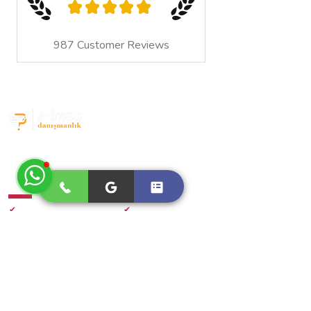
★
★
★
★
★
987
Customer Reviews
E-imza Başvuru
Merkezi
- Bostancı -
Tüm e-imza çözümleri tek noktada.
E-imza,Kep,Zaman damgası başvurularınızda hızlı,güvenilir ve
aynı gün kullanım desteği .
Hızlı Bağlantılar
Hizmetler
✔
Ana Sayfa
✔
E-imza Paketleri
✔
Hakkımızda
✔
Kep Paketleri
✔
E-imza Aktivasyon
✔
Zaman Damgası
✔
E-imza Sık sorulan sorular
✔
Hızlı Başvuru Formu
✔
Kep Sık Sorulan Sorular
✔
Gizlilik Sözleşmesi
✔
M.satış Sözleşmesi
İletişim