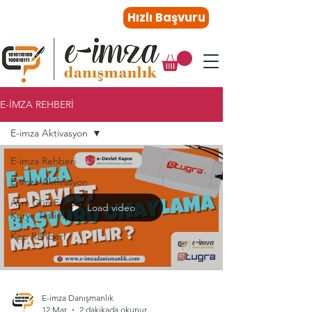
0216 410 47 27
Hızlı Başvuru
E-İMZA REHBERİ
E-imza Aktivasyon
E-imza Rehberi
E-imza Aktivasyon
Aynı Gün E imza &
Load video
Kurye Teslim
Kep Rehberi
E-imza Danışmanlık
12 Mar
2 dakikada okunur