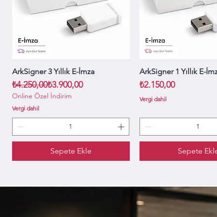
ArkSigner 3 Yıllık E-İmza
Hızlı Bakış
ArkSigner 1 Yıllık E-İm
Hızlı Bakış
Normal Fiyat
İndirimli Fiyat
Fiyat
₺4.250,00
₺3.900,00
₺2.150,00
Online Özel İndirim
Vergi dahil
Vergi dahil
Sepete Ekle
Sepete Ekl