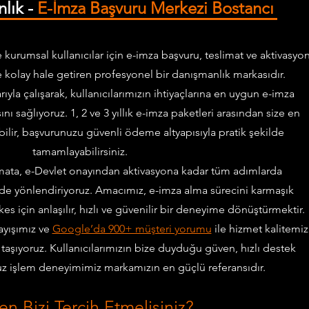
lık -
E-İmza Başvuru Merkezi Bostancı
 kurumsal kullanıcılar için e-imza başvuru, teslimat ve aktivasyo
 ve kolay hale getiren profesyonel bir danışmanlık markasıdır.
arıyla çalışarak, kullanıcılarımızın ihtiyaçlarına en uygun e-imza
 sağlıyoruz. 1, 2 ve 3 yıllık e-imza paketleri arasından size en
ilir, başvurunuzu güvenli ödeme altyapısıyla pratik şekilde
tamamlayabilirsiniz.
mata, e-Devlet onayından aktivasyona kadar tüm adımlarda
ilde yönlendiriyoruz. Amacımız, e-imza alma sürecini karmaşık
es için anlaşılır, hızlı ve güvenilir bir deneyime dönüştürmektir.
ayışımız ve
Google’da 900+ müşteri yorumu
ile hizmet kalitemiz
taşıyoruz. Kullanıcılarımızın bize duyduğu güven, hızlı destek
uz işlem deneyimimiz markamızın en güçlü referansıdır.
n Bizi Tercih Etmelisiniz?