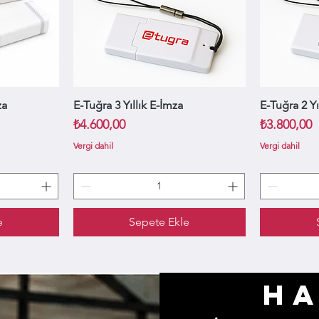
za
E-Tuğra 3 Yıllık E-İmza
Hızlı Bakış
E-Tuğra 2 Yı
Fiyat
Fiyat
₺4.600,00
₺3.800,00
Vergi dahil
Vergi dahil
e
Sepete Ekle
HA