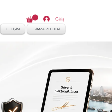
16 410 47 27
Giriş
İLETİŞİM
E-İMZA REHBERİ