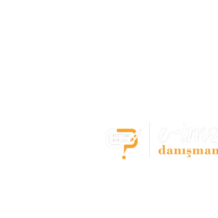
E-imza Başvuru Mer
- Bostancı -
Tüm e-imza çözümleri tek noktada