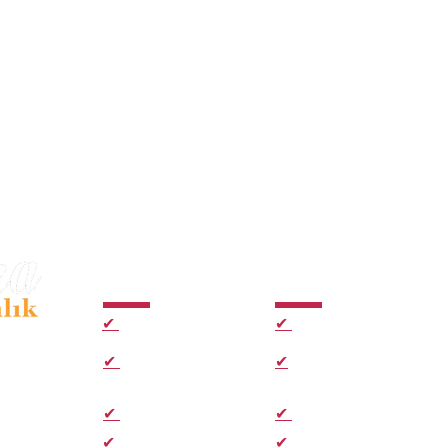
Hizmetler
Hızlı Bağlantılar
✔
E-imza Paketleri
✔
Ana Sayfa
kezi
✔
Kep Paketleri
✔
Hakkımızda
✔
Zaman Damgası
✔
E-imza Aktivasyon
.
✔
Hızlı Başvuru Formu
✔
E-imza Sık sorulan