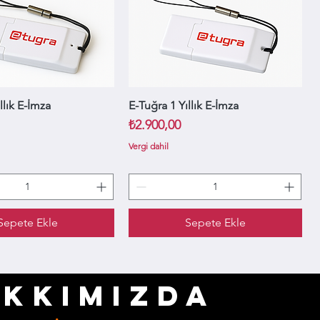
llık E-İmza
Hızlı Bakış
E-Tuğra 1 Yıllık E-İmza
Hızlı Bakış
Fiyat
₺2.900,00
Vergi dahil
Sepete Ekle
Sepete Ekle
KKImızda