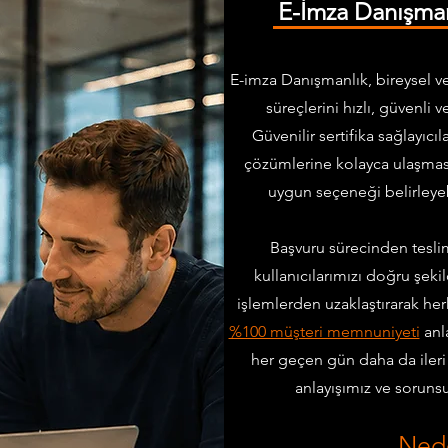
E-İmza Danışman
E-imza Danışmanlık, bireysel ve
süreçlerini hızlı, güvenli
Güvenilir sertifika sağlayıcıl
çözümlerine kolayca ulaşmasını
uygun seçeneği belirleyeb
Başvuru sürecinden tesli
kullanıcılarımızı doğru şek
işlemlerden uzaklaştırarak herk
%100 müşteri memnuniyeti
anl
her geçen gün daha da ileri 
anlayışımız ve soruns
Nede