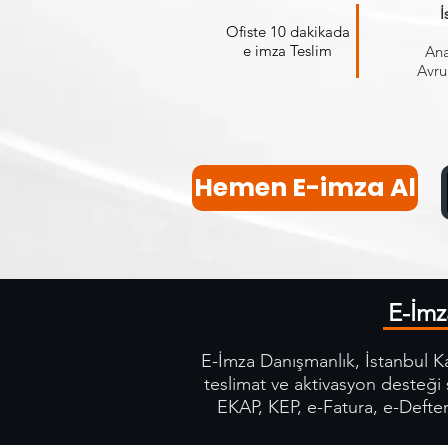
İ
Ofiste 10 dakikada
e imza Teslim
Ana
Avru
Hemen E-imza Al
E-İmz
E-İmza Danışmanlık, İstanbul Kad
teslimat ve aktivasyon desteği
EKAP, KEP, e-Fatura, e-Defter,