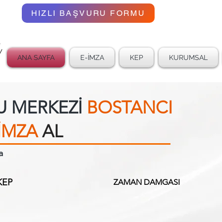
02
HIZLI BAŞVURU FORMU
ANA SAYFA
E-İMZA
KEP
KURUMSAL
U MERKEZİ
BOSTANCI
İMZA
AL
a
KEP
ZAMAN DAMGASI