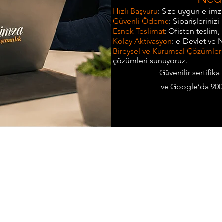
Hızlı Başvuru
: Size uygun e-imz
Güvenli Ödeme
: Siparişleriniz
Esnek Teslimat
: Ofisten teslim,
Kolay Aktivasyon
: e-Devlet ve 
Bireysel ve Kurumsal Çözümler
çözümleri sunuyoruz.
Güvenilir sertifika
ve Google’da 900