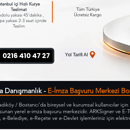
stanbul içi Hızlı Kurye
Tüm Türkiye
Teslima
t
Ücretsiz Kargo
dolu yakası 45'dakika ,
pa yakası 2-3 saat içinde
Teslim
0216 410 47 27
Yol Tarifi Al
a Danışmanlık -
E-İmza Başvuru Merkezi Bo
ıköy / Bostancı’da bireysel ve kurumsal kullanıcılar için
 sunan yerel e-imza başvuru merkezidir. ARKSigner ve E-
 e-Belediye, e-Reçete ve e-Devlet işlemleriniz için elektro